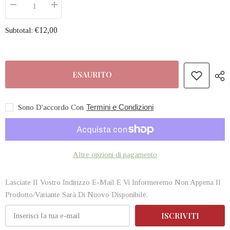
Diminuire
Aumenta
la
la
quantità
quantità
€12,00
Subtotal:
per
per
PALLINA
PALLINA
NATALE
NATALE
DIAM.
DIAM.
10
10
IN
IN
ESAURITO
VETRO
VETRO
TRASPARENTE
TRASPARENTE
Termini e Condizioni
Sono D'accordo Con
Altre opzioni di pagamento
Lasciate Il Vostro Indirizzo E-Mail E Vi Informeremo Non Appena Il
Prodotto/variante Sarà Di Nuovo Disponibile.
ISCRIVITI