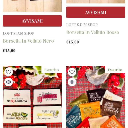
AVVISAMI
AVVISAMI
VENDITORE:
LOFT S.D.M SHOP
Borsetta In Velluto Rossa
VENDITORE:
LOFT S.D.M SHOP
Borsetta In Velluto Nero
€15,00
€15,00
Esaurito
Esaurito