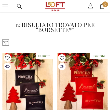
0
VAI AL CONTENUTO
0
art
12 RISULTATO TROVATO PER
“BORSETTE*”
Esaurito
Esaurito