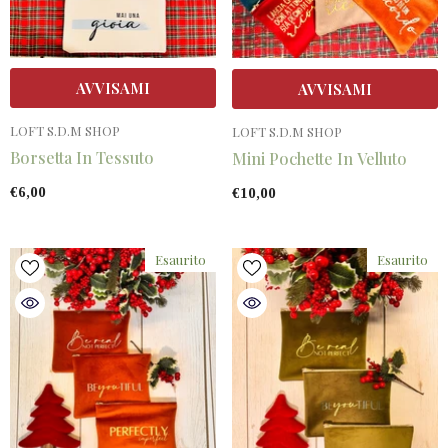
AVVISAMI
AVVISAMI
VENDITORE:
VENDITORE:
LOFT S.D.M SHOP
LOFT S.D.M SHOP
Borsetta In Tessuto
Mini Pochette In Velluto
€6,00
€10,00
Esaurito
Esaurito