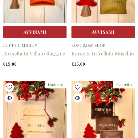
AVVISAMI
AVVISAMI
VENDITORE:
VENDITORE:
LOFT S.D.M SHOP
LOFT S.D.M SHOP
Borsetta In Velluto Ruggine
Borsetta In Velluto Muschio
€15,00
€15,00
Esaurito
Esaurito