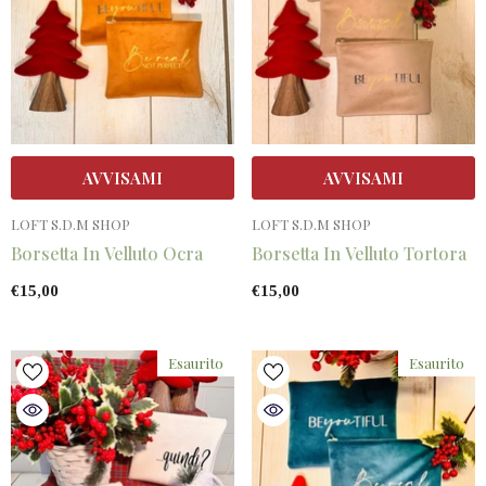
AVVISAMI
AVVISAMI
VENDITORE:
VENDITORE:
LOFT S.D.M SHOP
LOFT S.D.M SHOP
Borsetta In Velluto Ocra
Borsetta In Velluto Tortora
€15,00
€15,00
Esaurito
Esaurito